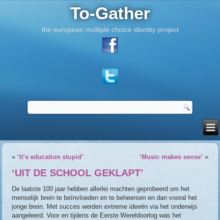
To-Gather
the european multiple choice identity project
«
‘It’s education stupid’
‘Music makes sense’
»
‘UIT DE SCHOOL GEKLAPT’
De laatste 100 jaar hebben allerlei machten geprobeerd om het
menselijk brein te beïnvloeden en te beheersen en dan vooral het
jonge brein. Met succes werden extreme ideeën via het onderwijs
aangeleerd. Voor en tijdens de Eerste Wereldoorlog was het