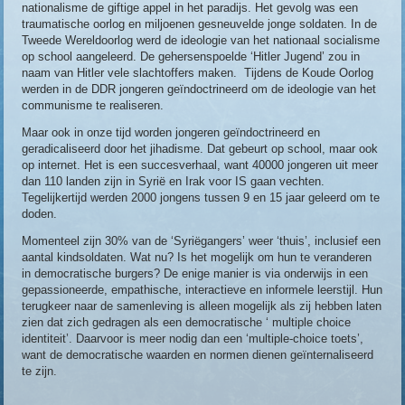
nationalisme de giftige appel in het paradijs. Het gevolg was een
traumatische oorlog en miljoenen gesneuvelde jonge soldaten. In de
Tweede Wereldoorlog werd de ideologie van het nationaal socialisme
op school aangeleerd. De gehersenspoelde ‘Hitler Jugend’ zou in
naam van Hitler vele slachtoffers maken. Tijdens de Koude Oorlog
werden in de DDR jongeren geïndoctrineerd om de ideologie van het
communisme te realiseren.
Maar ook in onze tijd worden jongeren geïndoctrineerd en
geradicaliseerd door het jihadisme. Dat gebeurt op school, maar ook
op internet. Het is een succesverhaal, want 40000 jongeren uit meer
dan 110 landen zijn in Syrië en Irak voor IS gaan vechten.
Tegelijkertijd werden 2000 jongens tussen 9 en 15 jaar geleerd om te
doden.
Momenteel zijn 30% van de ‘Syriëgangers’ weer ‘thuis’, inclusief een
aantal kindsoldaten. Wat nu? Is het mogelijk om hun te veranderen
in democratische burgers? De enige manier is via onderwijs in een
gepassioneerde, empathische, interactieve en informele leerstijl. Hun
terugkeer naar de samenleving is alleen mogelijk als zij hebben laten
zien dat zich gedragen als een democratische ‘ multiple choice
identiteit’. Daarvoor is meer nodig dan een ‘multiple-choice toets’,
want de democratische waarden en normen dienen geïnternaliseerd
te zijn.