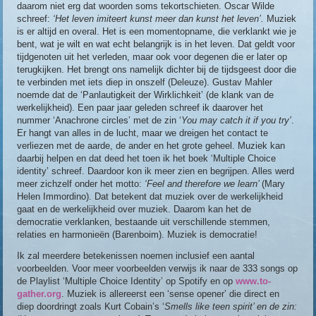
daarom niet erg dat woorden soms tekortschieten. Oscar Wilde
schreef:
‘Het leven imiteert kunst meer dan kunst het leven’.
Muziek
is er altijd en overal. Het is een momentopname, die verklankt wie je
bent, wat je wilt en wat echt belangrijk is in het leven. Dat geldt voor
tijdgenoten uit het verleden, maar ook voor degenen die er later op
terugkijken. Het brengt ons namelijk dichter bij de tijdsgeest door die
te verbinden met iets diep in onszelf (Deleuze). Gustav Mahler
noemde dat de ‘Panlautigkeit der Wirklichkeit’ (de klank van de
werkelijkheid). Een paar jaar geleden schreef ik daarover het
nummer ‘Anachrone circles’ met de zin ‘
You may catch it if you try’
.
Er hangt van alles in de lucht, maar we dreigen het contact te
verliezen met de aarde, de ander en het grote geheel. Muziek kan
daarbij helpen en dat deed het toen ik het boek ‘Multiple Choice
identity’ schreef. Daardoor kon ik meer zien en begrijpen. Alles werd
meer zichzelf onder het motto:
‘Feel and therefore we learn’
(Mary
Helen Immordino). Dat betekent dat muziek over de werkelijkheid
gaat en de werkelijkheid over muziek. Daarom kan het de
democratie verklanken, bestaande uit verschillende stemmen,
relaties en harmonieën (Barenboim). Muziek is democratie!
Ik zal meerdere betekenissen noemen inclusief een aantal
voorbeelden. Voor meer voorbeelden verwijs ik naar de 333 songs op
de Playlist ‘Multiple Choice Identity’ op Spotify en op
www.to-
gather.org
. Muziek is allereerst een ‘sense opener’ die direct en
diep doordringt zoals Kurt Cobain’s ‘
Smells like teen spirit’
en de zin
: