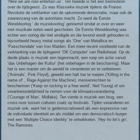
‘Here we are now entertain us’
. Ten tweede is het een kennisbron
over de tijdsgeest. Zo was Klassieke muziek tijdens de Franse
Revolutie de verklanker van de opkomende democratie, maar ook de
zwanenzang van de autoritaire macht. Zo werd de Eerste
Wereldoorlog ‘ de muziekoorlog’ genoemd omdat er over en weer
met muzikale noten werd geschoten. De Eerste Wereldoorlog was
echter een oorlog die niet eindigde en die levend wordt gehouden in
bijvoorbeeld heavy metal songs als ‘One’ van Metallica en
‘Passchendale’ van Iron Maiden. Een meer recent voorbeeld van de
verklanking van de tijdsgeest ‘OK Computer’ van Radiohead. Op de
derde plaats is muziek een tegenmacht, een roep om actie vanuit
‘das Unbehagen der Kultur’ (het onbehagen in de beschaving). Maar
het is een manier om de wereld te veranderen en te verbeteren
(‘Animals’, Pink Floyd), geweld een halt toe te roepen (‘Killing in the
name of’ , Rage Against the Machine), mensenrechten te
beschermen (‘Keep on rocking in a free world’, Neil Young) of om
verantwoordelijkheid te nemen voor de klimaatsverandering
(‘Courage of Man’, Midlake). Ten vierde is muziek een brug, een
cross-over tussen culturen zoals op festivals. Tijden veranderen en
muziek ook, want het is gedemocratiseerd als een expressive van
de individuele identiteit en als middel om een democratisch burger
met een ‘Multiple Choice Identity’ te ontwikkelen.
‘Hey ho let’s go’,
The Ramones.